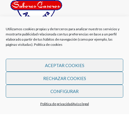
Utilizamos cookies propias y de terceros para analizar nuestros servicios y
Sabores Caseros es una empresa de carácter familiar,
mostrarte publicidad relacionada con tus preferencias en base a un perfil
ubicada en el corazón de Andalucía.
elaborado a partir de tus hábitos de navegación (como por ejemplo, las
páginas visitadas).
Política de cookies
Avenida El Romeral 4, 29200 Antequera
Teléfonos: 657 94 86 69 / 657 583 821
ACEPTAR COOKIES
Correo Electrónico: pedidos@saborescaseros.com
RECHAZAR COOKIES
PRODUCTOS
CONFIGURAR
MI CUENTA
0
Politica de privacidad
Aviso legal
Tienda
Filters
Favoritos
Carrito
Mi cuenta
LEGAL