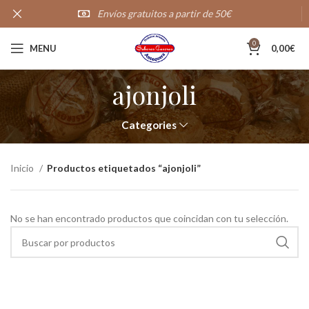
Envíos gratuitos a partir de 50€
20,000+
Clientes satisfechos
0
MENU
0,00
€
ajonjoli
Categories
Inicio
Productos etiquetados “ajonjoli”
No se han encontrado productos que coincidan con tu selección.