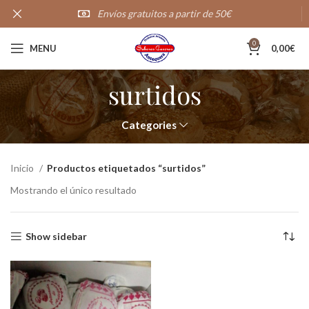
Envíos gratuitos a partir de 50€
20,000+
Clientes satisfechos
0
MENU
0,00
€
surtidos
Categories
Inicio
Productos etiquetados “surtidos”
Mostrando el único resultado
Show sidebar