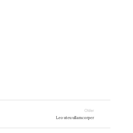
Older
Leo uteu ullamcorper