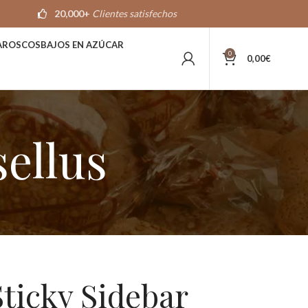
20,000+
Clientes satisfechos
A
ROSCOS
BAJOS EN AZÚCAR
0
0,00
€
ellus
Sticky Sidebar