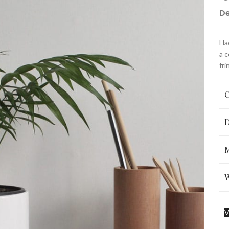
De
Hac
a 
fri
V