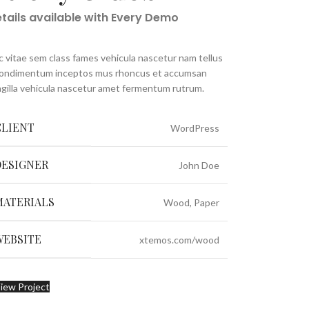
tails available with Every Demo
 vitae sem class fames vehicula nascetur nam tellus
condimentum inceptos mus rhoncus et accumsan
ngilla vehicula nascetur amet fermentum rutrum.
CLIENT
WordPress
DESIGNER
John Doe
MATERIALS
Wood, Paper
WEBSITE
xtemos.com/wood
iew Project