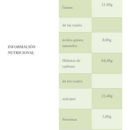
21,00g
Grasas
de las cuales
ácidos grasos
8,00g
saturados
INFORMACIÓN
NUTRICIONAL
Hidratos de
64,40g
carbono
de los cuales
23,40g
azúcares
5,80g
Proteínas