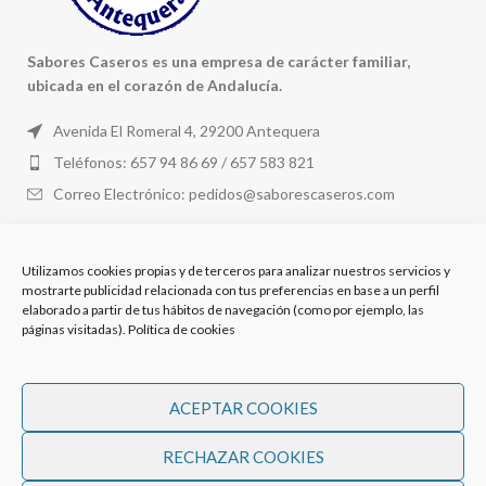
Sabores Caseros es una empresa de carácter familiar,
ubicada en el corazón de Andalucía.
Avenida El Romeral 4, 29200 Antequera
Teléfonos: 657 94 86 69 / 657 583 821
Correo Electrónico: pedidos@saborescaseros.com
PRODUCTOS
Utilizamos cookies propias y de terceros para analizar nuestros servicios y
mostrarte publicidad relacionada con tus preferencias en base a un perfil
elaborado a partir de tus hábitos de navegación (como por ejemplo, las
MI CUENTA
páginas visitadas).
Política de cookies
LEGAL
ACEPTAR COOKIES
RECHAZAR COOKIES
Sabores Caseros
Todos los derechos reservados 2023