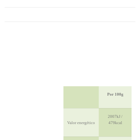
Por 100g
2007kJ /
Valor energético
479kcal