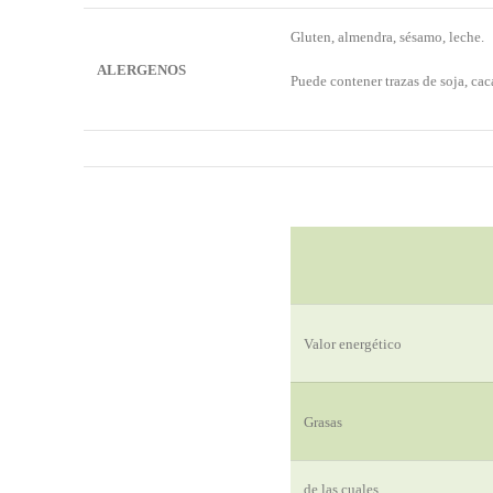
Gluten, almendra, sésamo, leche.
ALERGENOS
Puede contener trazas de soja, cac
Valor energético
Grasas
de las cuales