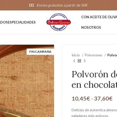
Envíos gratuitos a partir de 50€
CON ACEITE DE OLIV
ADOS
ESPECIALIDADES
NOSOTROS
FIN CAMPAÑA
Inicio
Polvorones
Polvo
Polvorón 
en chocola
10,45
€
-
37,60
€
Delicias de autentica almen
paladares más golosos.