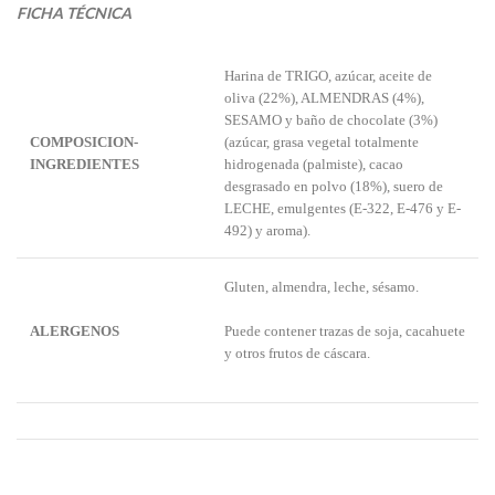
FICHA TÉCNICA
Harina de TRIGO, azúcar, aceite de
oliva (22%), ALMENDRAS (4%),
SESAMO y baño de chocolate (3%)
COMPOSICION-
(azúcar, grasa vegetal totalmente
INGREDIENTES
hidrogenada (palmiste), cacao
desgrasado en polvo (18%), suero de
LECHE, emulgentes (E-322, E-476 y E-
492) y aroma).
Gluten, almendra, leche, sésamo.
ALERGENOS
Puede contener trazas de soja, cacahuete
y otros frutos de cáscara.