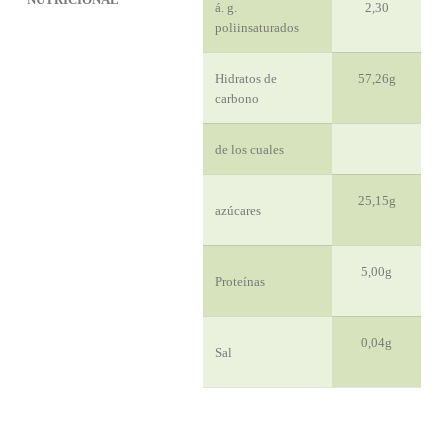
á. g.
2,30
poliinsaturados
Hidratos de
57,26g
carbono
de los cuales
25,15g
azúcares
5,00g
Proteínas
0,04g
Sal