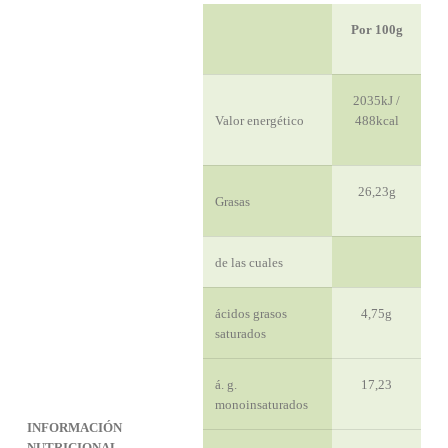
Por 100g
2035kJ /
Valor energético
488kcal
26,23g
Grasas
de las cuales
ácidos grasos
4,75g
saturados
á. g.
17,23
monoinsaturados
INFORMACIÓN
NUTRICIONAL